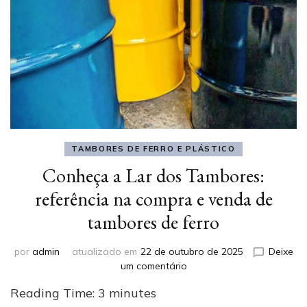
TAMBORES DE FERRO E PLÁSTICO
Conheça a Lar dos Tambores:
referência na compra e venda de
tambores de ferro
por
admin
atualizado em
22 de outubro de 2025
Deixe
em
um comentário
Conheça
Reading Time:
3
minutes
a