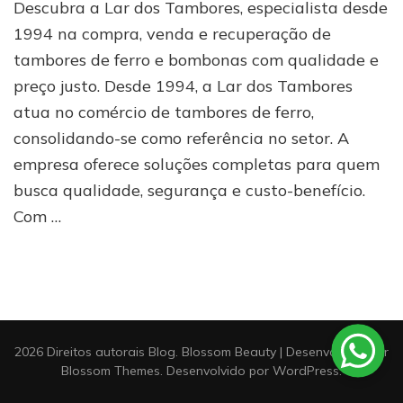
Lar
Descubra a Lar dos Tambores, especialista desde
dos
1994 na compra, venda e recuperação de
Tambores:
tambores de ferro e bombonas com qualidade e
referência
na
preço justo. Desde 1994, a Lar dos Tambores
compra
atua no comércio de tambores de ferro,
e
venda
consolidando-se como referência no setor. A
de
empresa oferece soluções completas para quem
tambores
busca qualidade, segurança e custo-benefício.
de
ferro
Com …
2026 Direitos autorais
Blog
.
Blossom Beauty | Desenvolvido por
Blossom Themes
. Desenvolvido por
WordPress
.