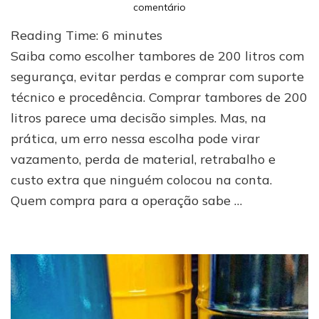
em
comentário
Tambores
Reading Time:
6
minutes
de
200
Saiba como escolher tambores de 200 litros com
litros:
segurança, evitar perdas e comprar com suporte
escolha
técnico e procedência. Comprar tambores de 200
certa
sem
litros parece uma decisão simples. Mas, na
prejuízo
prática, um erro nessa escolha pode virar
vazamento, perda de material, retrabalho e
custo extra que ninguém colocou na conta.
Quem compra para a operação sabe …