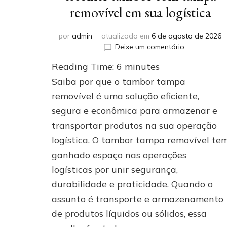
removível em sua logística
por
admin
atualizado em
6 de agosto de 2026
em
Deixe um comentário
Conheça
Reading Time:
6
minutes
5
motivos
Saiba por que o tambor tampa
para
removível é uma solução eficiente,
escolher
segura e econômica para armazenar e
tambor
com
transportar produtos na sua operação
tampa
logística. O tambor tampa removível te
removível
em
ganhado espaço nas operações
sua
logísticas por unir segurança,
logística
durabilidade e praticidade. Quando o
assunto é transporte e armazenamento
de produtos líquidos ou sólidos, essa