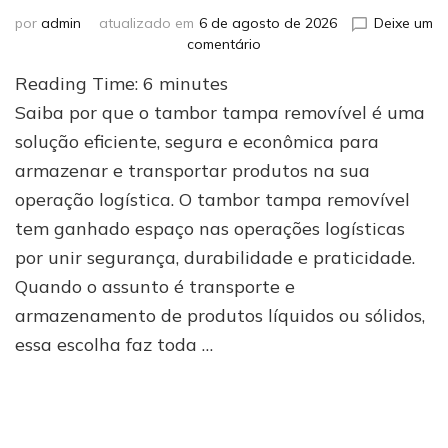
por
admin
atualizado em
6 de agosto de 2026
Deixe um
em
comentário
Conheça
Reading Time:
6
minutes
5
motivos
Saiba por que o tambor tampa removível é uma
para
solução eficiente, segura e econômica para
escolher
armazenar e transportar produtos na sua
tambor
com
operação logística. O tambor tampa removível
tampa
tem ganhado espaço nas operações logísticas
removível
em
por unir segurança, durabilidade e praticidade.
sua
Quando o assunto é transporte e
logística
armazenamento de produtos líquidos ou sólidos,
essa escolha faz toda …