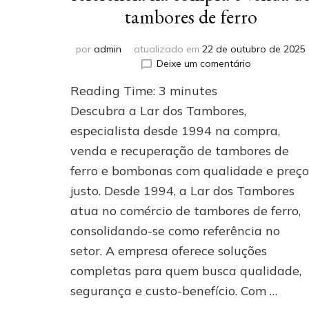
tambores de ferro
por
admin
atualizado em
22 de outubro de 2025
em
Deixe um comentário
Conheça
Reading Time:
3
minutes
a
Lar
Descubra a Lar dos Tambores,
dos
especialista desde 1994 na compra,
Tambores:
venda e recuperação de tambores de
referência
na
ferro e bombonas com qualidade e preço
compra
justo. Desde 1994, a Lar dos Tambores
e
venda
atua no comércio de tambores de ferro,
de
consolidando-se como referência no
tambores
setor. A empresa oferece soluções
de
ferro
completas para quem busca qualidade,
segurança e custo-benefício. Com …