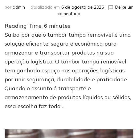
por
admin
atualizado em
6 de agosto de 2026
Deixe um
em
comentário
Conheça
Reading Time:
6
minutes
5
motivos
Saiba por que o tambor tampa removível é uma
para
solução eficiente, segura e econômica para
escolher
armazenar e transportar produtos na sua
tambor
com
operação logística. O tambor tampa removível
tampa
tem ganhado espaço nas operações logísticas
removível
em
por unir segurança, durabilidade e praticidade.
sua
Quando o assunto é transporte e
logística
armazenamento de produtos líquidos ou sólidos,
essa escolha faz toda …