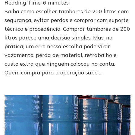
Reading Time:
6
minutes
de
200
Saiba como escolher tambores de 200 litros com
litros:
segurança, evitar perdas e comprar com suporte
escolha
técnico e procedência. Comprar tambores de 200
certa
sem
litros parece uma decisão simples. Mas, na
prejuízo
prática, um erro nessa escolha pode virar
vazamento, perda de material, retrabalho e
custo extra que ninguém colocou na conta.
Quem compra para a operação sabe …