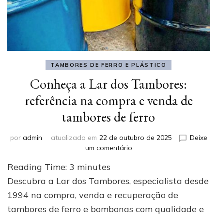
TAMBORES DE FERRO E PLÁSTICO
Conheça a Lar dos Tambores:
referência na compra e venda de
tambores de ferro
por
admin
atualizado em
22 de outubro de 2025
Deixe
em
um comentário
Conheça
Reading Time:
3
minutes
a
Lar
Descubra a Lar dos Tambores, especialista desde
dos
1994 na compra, venda e recuperação de
Tambores:
tambores de ferro e bombonas com qualidade e
referência