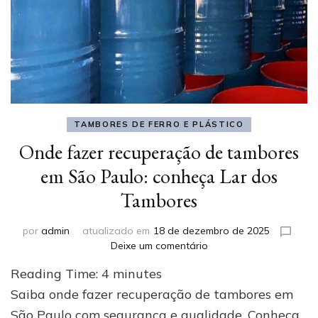
TAMBORES DE FERRO E PLÁSTICO
Onde fazer recuperação de tambores
em São Paulo: conheça Lar dos
Tambores
por
admin
atualizado em
18 de dezembro de 2025
em
Deixe um comentário
Onde
Reading Time:
4
minutes
fazer
recuperação
Saiba onde fazer recuperação de tambores em
de
São Paulo com segurança e qualidade. Conheça