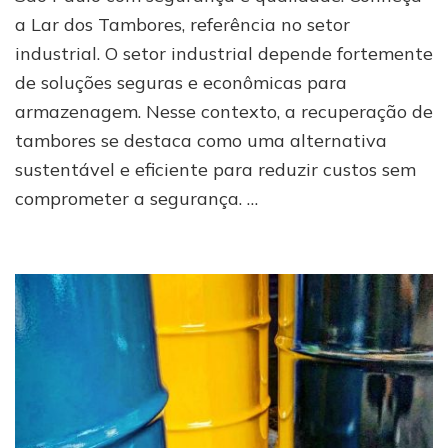
tambores
a Lar dos Tambores, referência no setor
em
São
industrial. O setor industrial depende fortemente
Paulo:
de soluções seguras e econômicas para
conheça
Lar
armazenagem. Nesse contexto, a recuperação de
dos
tambores se destaca como uma alternativa
Tambores
sustentável e eficiente para reduzir custos sem
comprometer a segurança. …