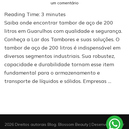
em
um comentário
Onde
Reading Time:
3
minutes
comprar
tambor
Saiba onde encontrar tambor de aço de 200
de
litros em Guarulhos com qualidade e segurança.
aço
Conheça a Lar dos Tambores e suas soluções. O
de
200
tambor de aço de 200 litros é indispensável em
litros
diversos segmentos industriais. Sua robustez,
em
Guarulhos
capacidade e durabilidade tornam esse item
fundamental para o armazenamento e
transporte de líquidos e sólidos. Empresas …
2026 Direitos autorais
Blog
.
Blossom Beauty | Desenvolvido por