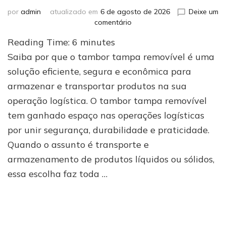
por
admin
atualizado em
6 de agosto de 2026
Deixe um
em
comentário
Conheça
Reading Time:
6
minutes
5
motivos
Saiba por que o tambor tampa removível é uma
para
solução eficiente, segura e econômica para
escolher
armazenar e transportar produtos na sua
tambor
com
operação logística. O tambor tampa removível
tampa
tem ganhado espaço nas operações logísticas
removível
em
por unir segurança, durabilidade e praticidade.
sua
Quando o assunto é transporte e
logística
armazenamento de produtos líquidos ou sólidos,
essa escolha faz toda …