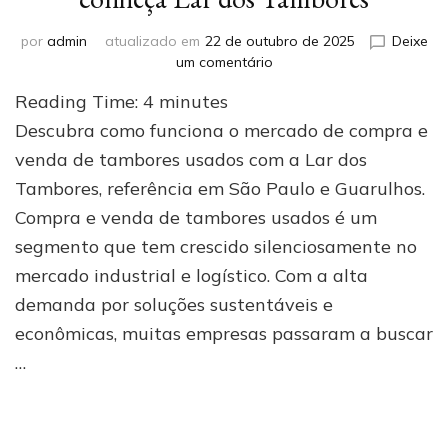
por
admin
atualizado em
22 de outubro de 2025
Deixe
em
um comentário
Compra
Reading Time:
4
minutes
e
venda
Descubra como funciona o mercado de compra e
de
venda de tambores usados com a Lar dos
tambores
Tambores, referência em São Paulo e Guarulhos.
usados:
conheça
Compra e venda de tambores usados é um
Lar
segmento que tem crescido silenciosamente no
dos
Tambores
mercado industrial e logístico. Com a alta
demanda por soluções sustentáveis e
econômicas, muitas empresas passaram a buscar
…