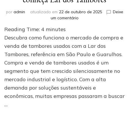
por
admin
atualizado em
22 de outubro de 2025
Deixe
em
um comentário
Compra
Reading Time:
4
minutes
e
venda
Descubra como funciona o mercado de compra e
de
venda de tambores usados com a Lar dos
tambores
Tambores, referência em São Paulo e Guarulhos.
usados:
conheça
Compra e venda de tambores usados é um
Lar
segmento que tem crescido silenciosamente no
dos
Tambores
mercado industrial e logístico. Com a alta
demanda por soluções sustentáveis e
econômicas, muitas empresas passaram a buscar
…