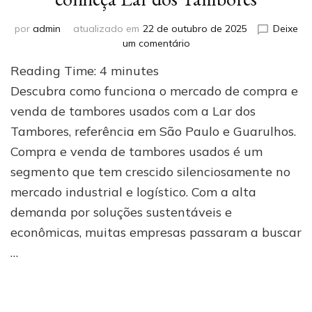
por
admin
atualizado em
22 de outubro de 2025
Deixe
em
um comentário
Compra
Reading Time:
4
minutes
e
venda
Descubra como funciona o mercado de compra e
de
venda de tambores usados com a Lar dos
tambores
Tambores, referência em São Paulo e Guarulhos.
usados:
conheça
Compra e venda de tambores usados é um
Lar
segmento que tem crescido silenciosamente no
dos
Tambores
mercado industrial e logístico. Com a alta
demanda por soluções sustentáveis e
econômicas, muitas empresas passaram a buscar
…