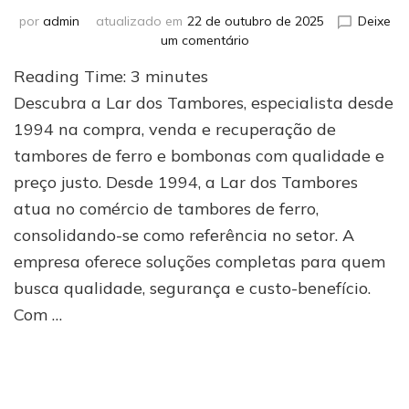
por
admin
atualizado em
22 de outubro de 2025
Deixe
em
um comentário
Conheça
Reading Time:
3
minutes
a
Lar
Descubra a Lar dos Tambores, especialista desde
dos
1994 na compra, venda e recuperação de
Tambores:
tambores de ferro e bombonas com qualidade e
referência
na
preço justo. Desde 1994, a Lar dos Tambores
compra
atua no comércio de tambores de ferro,
e
venda
consolidando-se como referência no setor. A
de
empresa oferece soluções completas para quem
tambores
busca qualidade, segurança e custo-benefício.
de
ferro
Com …